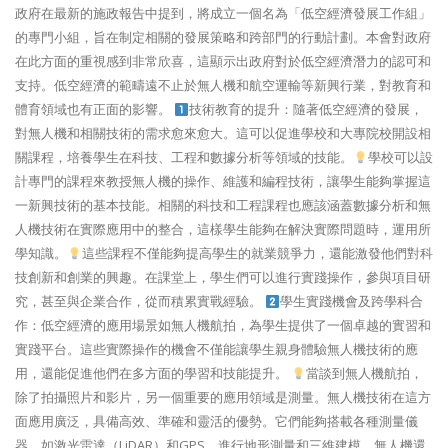
政府在最新的施政報告中提到，將成立一個名為「低空經濟發展工作組」
的專門小組，旨在制定相關的發展策略和跨部門的行動計劃。本會對政府
在此方面的重視感到非常欣喜，這顯示出政府對於低空經濟潛力的認可和
支持。低空經濟的範疇遠不止於無人機和航空運輸等新興行業，對教育和
體育領域也有正面的影響。
技術教育的提升：隨著低空經濟的發展，
對無人機和相關技術的需求愈來愈大。這可以促進學校和大專院校開設相
關課程，培養學生在科技、工程和數據分析等領域的技能。
學校可以設
計專門的課程來教授無人機的操作、維護和編程技術，讓學生能夠掌握這
一新興技術的基本技能。相關的科技和工程課程也應該涵蓋數據分析和無
人機技術在實際應用中的整合，這樣學生能夠在解決實際問題時，運用所
學知識。
這些課程不僅能夠提高學生的就業競爭力，還能激發他們對科
技創新和創業的興趣。在課堂上，學生們可以進行實踐操作，參與項目研
究，甚至與企業合作，從而積累實戰經驗。
學生實踐機會及跨學科合
作：低空經濟的應用場景如無人機航拍，為學生提供了一個卓越的實習和
實踐平台。這些實際操作的機會不僅能讓學生親身體驗無人機技術的應
用，還能促進他們在多方面的學習和技能提升。
當談到無人機航拍，
除了拍攝照片和影片，另一個重要的應用領域是測量。無人機技術在這方
面應用廣泛，具備高效、準確和靈活的優勢。它們能夠搭載各種測量儀
器，如激光雷達（LiDAR）和GPS，進行地形測量和三維建模。無人機還