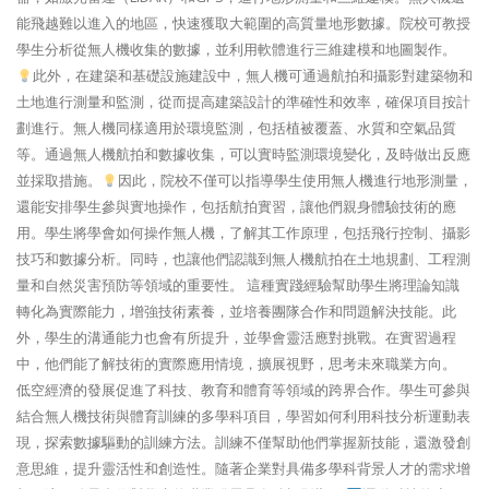
能飛越難以進入的地區，快速獲取大範圍的高質量地形數據。院校可教授
學生分析從無人機收集的數據，並利用軟體進行三維建模和地圖製作。
此外，在建築和基礎設施建設中，無人機可通過航拍和攝影對建築物和
土地進行測量和監測，從而提高建築設計的準確性和效率，確保項目按計
劃進行。無人機同樣適用於環境監測，包括植被覆蓋、水質和空氣品質
等。通過無人機航拍和數據收集，可以實時監測環境變化，及時做出反應
並採取措施。
因此，院校不僅可以指導學生使用無人機進行地形測量，
還能安排學生參與實地操作，包括航拍實習，讓他們親身體驗技術的應
用。學生將學會如何操作無人機，了解其工作原理，包括飛行控制、攝影
技巧和數據分析。同時，也讓他們認識到無人機航拍在土地規劃、工程測
量和自然災害預防等領域的重要性。 這種實踐經驗幫助學生將理論知識
轉化為實際能力，增強技術素養，並培養團隊合作和問題解決技能。此
外，學生的溝通能力也會有所提升，並學會靈活應對挑戰。在實習過程
中，他們能了解技術的實際應用情境，擴展視野，思考未來職業方向。
低空經濟的發展促進了科技、教育和體育等領域的跨界合作。學生可參與
結合無人機技術與體育訓練的多學科項目，學習如何利用科技分析運動表
現，探索數據驅動的訓練方法。訓練不僅幫助他們掌握新技能，還激發創
意思維，提升靈活性和創造性。隨著企業對具備多學科背景人才的需求增