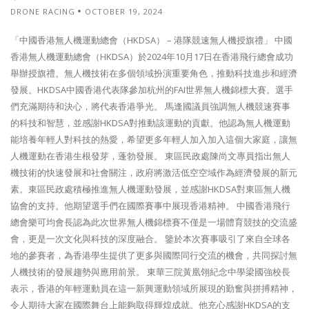
DRONE RACING
OCTOBER 19, 2024
「中國香港無人機運動總會（HKDSA） – 港隊競速無人機授旗禮」 中國
香港無人機運動總會（HKDSA）於2024年10月17日在香港飛行總會成功
舉辦授旗禮。無人機技術在多個領域扮演重要角色，推動科技進步和經濟
發展。HKDSA中國香港代表隊參加杭州的FAI世界無人機錦標大賽。選手
們充滿期待和決心，將代表香港爭光。 馬逢國議員強調無人機競速賽事
的科技和智慧，並感謝HKDSA對推動該運動的貢獻。他認為無人機運動
能培養年輕人對科技的熱愛，希望更多年輕人加入加入這個大家庭，讓無
人機運動在香港生根發芽，蓬勃發展。 東區民政處陳尚文專員指出無人
機技術的快速發展和社會關注，政府將激活低空空域作為經濟發展的新元
素。東區民政處積極推進無人機運動發展，並感謝HKDSA對東區無人機
協會的支持。他期望選手們在國際賽事中展現香港精神。 中國香港飛行
總會樂可均會長認為此次世界無人機錦標賽不僅是一場體育競技的交流盛
會，更是一次文化與科技的深度融合。 鑒於本次賽事吸引了來自全球各
地的參賽者，為香港學生提供了更多與國際同行交流的機會，共同探討無
人機技術的發展趨勢與應用前景。 東華三院黃凰翎紀念中學梁國強校長
表示，香港的年輕運動員在這一新興運動領域所展現的勤奮與拼搏精神，
令人期待大家在國際舞台上能夠取得輝煌成就。他充心感謝HKDSA的支