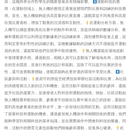
加，這種跨界合作對學生的職業發展具有積極影響。
運動科技的應
用：在運動領域上，無人機的應用正逐漸改變我們對比賽和訓練的科技應
用。首先，無人機能夠提供高質量的比賽直播，讓觀眾從不同角度和高度
欣賞比賽過程，增強了觀賽的沉浸感和互動性。
在運動分析方面，無
人機可以捕捉運動員在比賽中的動作和表現，並提供精確的數據分析。教
練和運動員可以利用這些數據來評估訓練效果，識別優勢和改進之處，從
而制定更有針對性的訓練計劃。這種數據驅動的訓練方式不僅能提升運動
員的表現，還能幫助他們在競爭中取得優勢。
無人機還能在場地規劃
中發揮重要作用。通過航拍，相關人員可以直觀地了解場地布局，識別潛
在的安全隱患，並進行有效的設計和規劃。這除了可以提升比賽的安全
性，還可改善觀賽體驗，使觀眾能夠在更舒適的環境中享受比賽。
社
區參與和活動：
政府可利用低空經濟技術舉辦社區活動和比賽，為社區
的持續發展注入新的活力和機會。這些活動不僅能促進公眾的參與，還能
提升社區的凝聚力，並激發港人對科技和運動的熱情。例如，社區活動如
無人機競賽和航拍比賽。參賽者不但能在比賽中展示自己的技術，還能欣
賞到其他參賽者的創意和水平，進一步加強社區間的互動。這些活動提供
了探索科技和運動的機會。通過參加無人機操作和相關技術的實踐，他們
能夠學習到有關科技的基本知識，並在實際操作中體會到科技的樂趣。同
時，活動中的體育元素也鼓勵他們積極參與運動，促進身心健康。
此